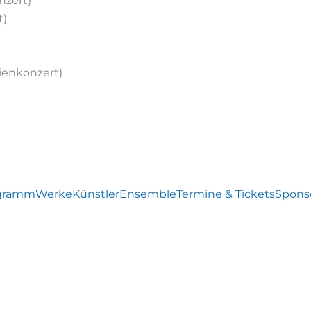
nzert)
t)
ienkonzert)
gramm
Werke
Künstler
Ensemble
Termine & Tickets
Spons