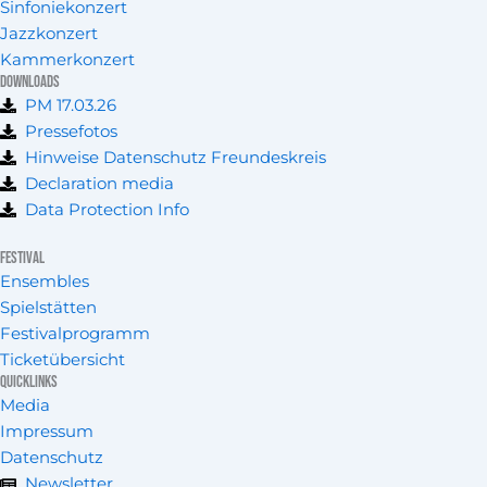
f
Sinfoniekonzert
Jazzkonzert
Kammerkonzert
Downloads
PM 17.03.26
Pressefotos
Hinweise Datenschutz Freundeskreis
Declaration media
Data Protection Info
Festival
Ensembles
Spielstätten
Festivalprogramm
Ticketübersicht
Quicklinks
Media
Impressum
Datenschutz
Newsletter