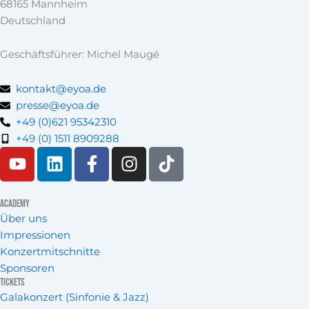
68165 Mannheim
Deutschland
Geschäftsführer: Michel Maugé
kontakt@eyoa.de
presse@eyoa.de
+49 (0)621 95342310
+49 (0) 1511 8909288
Y
L
F
I
T
o
i
a
n
i
u
n
c
s
k
t
k
e
t
t
Academy
Über uns
u
e
b
a
o
Impressionen
b
d
o
g
k
Konzertmitschnitte
e
i
o
r
Sponsoren
n
k
a
Tickets
-
m
Galakonzert (Sinfonie & Jazz)