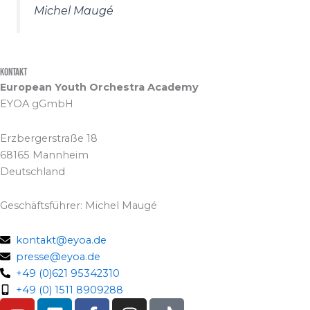
Michel Maugé
Kontakt
European Youth Orchestra Academy
EYOA gGmbH
Erzbergerstraße 18
68165 Mannheim
Deutschland
Geschäftsführer: Michel Maugé
kontakt@eyoa.de
presse@eyoa.de
+49 (0)621 95342310
+49 (0) 1511 8909288
Y
L
F
I
T