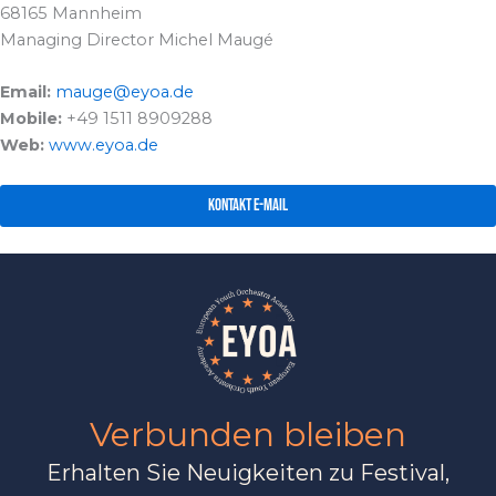
68165 Mannheim
Managing Director Michel Maugé
Email:
mauge@eyoa.de
Mobile:
+49 1511 8909288
Web:
www.eyoa.de
Kontakt E-Mail
Verbunden bleiben
Erhalten Sie Neuigkeiten zu Festival,