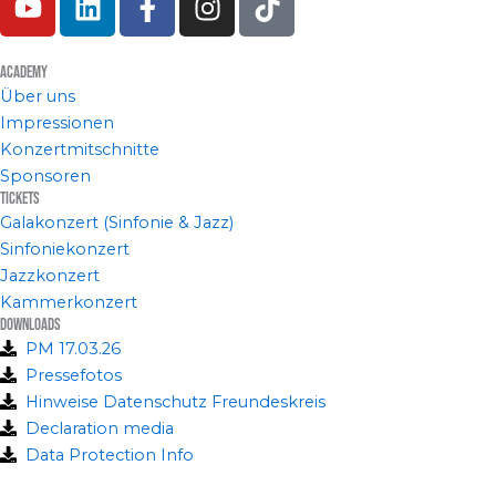
o
i
a
n
i
u
n
c
s
k
t
k
e
t
t
Academy
Über uns
u
e
b
a
o
Impressionen
b
d
o
g
k
Konzertmitschnitte
e
i
o
r
Sponsoren
n
k
a
Tickets
-
m
Galakonzert (Sinfonie & Jazz)
f
Sinfoniekonzert
Jazzkonzert
Kammerkonzert
Downloads
PM 17.03.26
Pressefotos
Hinweise Datenschutz Freundeskreis
Declaration media
Data Protection Info